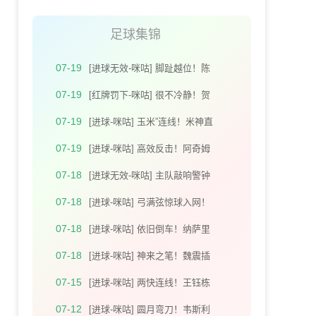
足球集锦
07-19
[进球无效-咪咕] 脚趾越位！陈
晋一攻门造脱手 拉唐补射破门
07-19
[红牌罚下-咪咕] 很不冷静！贺
无效
惯解围 加布里埃尔亮鞋钉染红
07-19
[进球-咪咕] 玉米”连线！米神直
塞助攻王钰栋小角度破门
07-19
[进球-咪咕] 高效反击！阿奇姆
彭禁区接马莱莱做球推射入网
07-18
[进球无效-咪咕] 主队敲响警钟
席尔瓦远射破门因拜合拉木越
07-18
[进球-咪咕] 弓满弦惊球入网！
位在先进球无效
塞鸟远距离贴地斩打破僵局
07-18
[进球-咪咕] 依旧倒车！纳萨里
奥任意球传中 迈达纳头槌破荒
07-18
[进球-咪咕] 神来之笔！魏震插
上垫射皮球击中立柱弹入网窝
07-15
[进球-咪咕] 两快连线！王钰栋
吊传身后 米特里策成功将球顶
07-12
[进球-咪咕] 圆月弯刀！韦斯利