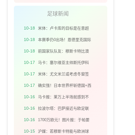
进
架炮回做 姚均晟兜射十分角入
足球新闻
网
10-18
米体：卢卡库的目标是在意超
杯对AC米兰时回归
10-18
本赛季仍0出场！恩德里克国际
比赛间歇与妻子去摩洛哥度假️
10-18
前国家队队友：穆斯卡特比澳
波执教更灵活，流浪者对他而
10-17
马卡：塞尔维亚主帅斯托伊科
言是机会
维奇宣布辞职，保诺维奇有望
10-17
米体：尤文米兰或考虑冬窗签
接任帅位
金玟哉回意甲，但900万欧年薪
10-17
确实强！日本世界杯斩德国+西
是阻碍
班牙、送弗里克下课、让2追3
10-16
马卡报：莱万上半场就感到不
赢巴西
适，巴萨不满其继续比赛导致
10-16
拉波尔塔：巴萨接近与欧足联
伤势恶化
和解 我们正经历低谷期待战绩
10-16
1700万欧元！图片报：于帕要
反弹
求和阿芳一样的签字费，拜仁
10-15
沪媒：若穆斯卡特能与欧洲球