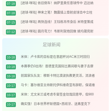
破僵局
[进球-咪咕] 依旧倒车！纳萨里奥任意球传中 迈达纳
07-18
头槌破荒
[进球-咪咕] 神来之笔！魏震插上垫射皮球击中立柱
07-18
弹入网窝
[进球-咪咕] 两快连线！王钰栋吊传身后 米特里策成
07-15
功将球顶进
[进球-咪咕] 圆月弯刀！韦斯利架炮回做 姚均晟兜射
07-12
十分角入网
足球新闻
米体：卢卡库的目标是在意超杯对AC米兰时回归
10-18
本赛季仍0出场！恩德里克国际比赛间歇与妻子去摩
10-18
洛哥度假️
前国家队队友：穆斯卡特比澳波执教更灵活，流浪者
10-18
对他而言是机会
马卡：塞尔维亚主帅斯托伊科维奇宣布辞职，保诺维
10-17
奇有望接任帅位
米体：尤文米兰或考虑冬窗签金玟哉回意甲，但900
10-17
万欧年薪是阻碍
确实强！日本世界杯斩德国+西班牙、送弗里克下
10-17