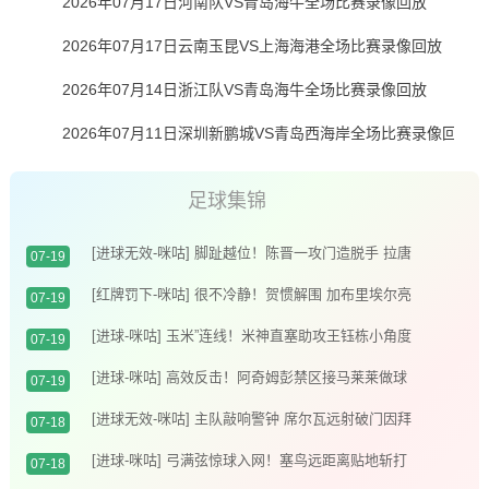
2026年07月17日河南队VS青岛海牛全场比赛录像回放
2026年07月17日云南玉昆VS上海海港全场比赛录像回放
2026年07月14日浙江队VS青岛海牛全场比赛录像回放
2026年07月11日深圳新鹏城VS青岛西海岸全场比赛录像回放
足球集锦
[进球无效-咪咕] 脚趾越位！陈晋一攻门造脱手 拉唐
07-19
补射破门无效
[红牌罚下-咪咕] 很不冷静！贺惯解围 加布里埃尔亮
07-19
鞋钉染红
[进球-咪咕] 玉米”连线！米神直塞助攻王钰栋小角度
07-19
破门
[进球-咪咕] 高效反击！阿奇姆彭禁区接马莱莱做球
07-19
推射入网
[进球无效-咪咕] 主队敲响警钟 席尔瓦远射破门因拜
07-18
合拉木越位在先进球无效
[进球-咪咕] 弓满弦惊球入网！塞鸟远距离贴地斩打
07-18