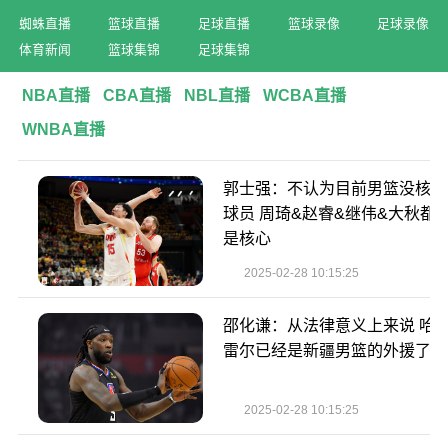
蜘蛛直播
篮球直播
足球直播
篮球录像
足球录像
体育新闻
篮球集锦
足球集锦
NBA直播
CBA直播
NBL直播
WCBA直播
WNBA直播
郭士强：不认为目前男篮没核心
球员 周琦&赵睿&继伟&大秋都
是核心
2025-02-28 10:15:25
邵化谦：从法律意义上来说 哈
雷尔已经是新疆男篮的外援了
2025-02-28 10:15:25