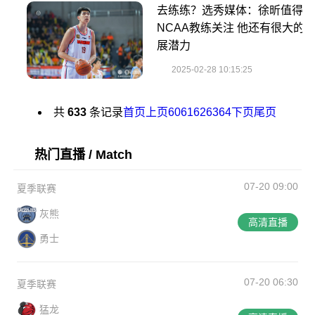
去练练？选秀媒体：徐昕值得
NCAA教练关注 他还有很大的
展潜力
2025-02-28 10:15:25
共
633
条记录
首页
上页
60
61
62
63
64
下页
尾页
热门直播 / Match
07-20 09:00
夏季联赛
灰熊
高清直播
勇士
07-20 06:30
夏季联赛
猛龙