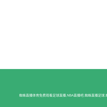
蜘蛛直播体育免费观看足球直播,NBA直播吧,蜘蛛直播足球,蜘