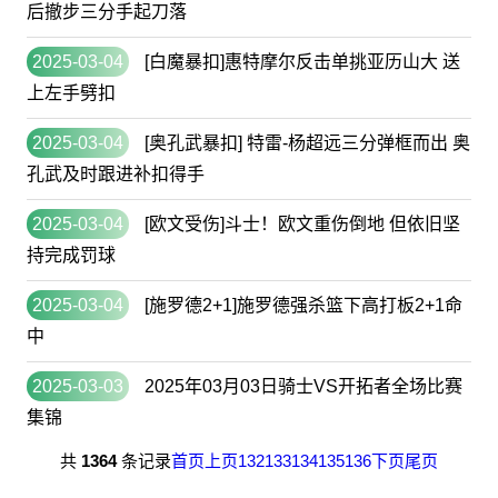
后撤步三分手起刀落
2025-03-04
[白魔暴扣]惠特摩尔反击单挑亚历山大 送
上左手劈扣
2025-03-04
[奥孔武暴扣] 特雷-杨超远三分弹框而出 奥
孔武及时跟进补扣得手
2025-03-04
[欧文受伤]斗士！欧文重伤倒地 但依旧坚
持完成罚球
2025-03-04
[施罗德2+1]施罗德强杀篮下高打板2+1命
中
2025-03-03
2025年03月03日骑士VS开拓者全场比赛
集锦
共
1364
条记录
首页
上页
132
133
134
135
136
下页
尾页