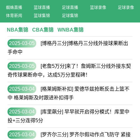
蜘蛛直播
篮球直播
足球直播
篮球录像
足球录像
体育新闻
篮球集锦
足球集锦
NBA集锦
CBA集锦
WNBA集锦
2025-03-05
[博格丹三分]博格丹三分线外接球果断出
手命中
2025-03-05
[老詹5万分]来了！詹姆斯三分线外接东契
奇传球果断命中，达成5万分里程碑！
2025-03-04
[格莱姆斯补扣] 爱德华兹抢断反击上篮不
中 格莱姆斯及时跟进补扣得手
2025-03-04
[库里飙分] 早早就开启得分模式！库里中
投+三分连得5分
2025-03-04
[罗齐尔三分] 罗齐尔假动作点飞防守 紧接