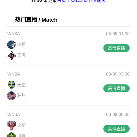
共
90
条记录
首页
上页
1
2
3
4
5
下页
尾页
热门直播 / Match
WNBA
08-09 01:00
山猫
高清直播
王牌
WNBA
08-09 03:30
天空
高清直播
狂热
WNBA
08-09 08:30
火焰
高清直播
风暴