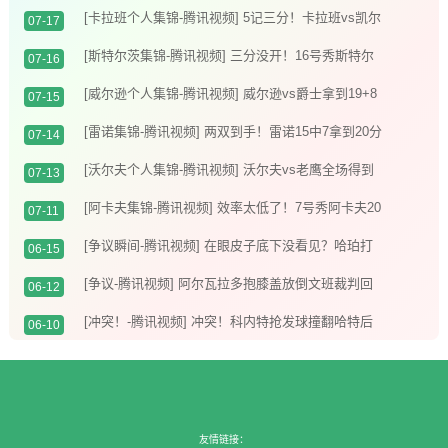
看人回传助队友暴扣
[卡拉班个人集锦-腾讯视频] 5记三分！卡拉班vs凯尔
07-17
特人得21+8
[斯特尔茨集锦-腾讯视频] 三分没开！16号秀斯特尔
07-16
茨16投8中&三分8中2得到22分2板6助
[威尔逊个人集锦-腾讯视频] 威尔逊vs爵士拿到19+8
07-15
[雷诺集锦-腾讯视频] 两双到手！雷诺15中7拿到20分
07-14
12板 三分5中2
[沃尔夫个人集锦-腾讯视频] 沃尔夫vs老鹰全场得到
07-13
20+5
[阿卡夫集锦-腾讯视频] 效率太低了！7号秀阿卡夫20
07-11
中6拿到19分3板7助2断1帽 4失误
[争议瞬间-腾讯视频] 在眼皮子底下没看见？哈珀打
06-15
脸布里奇斯没吹福斯特给了个争球？
[争议-腾讯视频] 阿尔瓦拉多抱膝盖放倒文班裁判回
06-12
看后没有升级维持原判
[冲突！-腾讯视频] 冲突！科内特抢发球撞翻哈特后
06-10
者激动连踢带推吃T
友情链接：