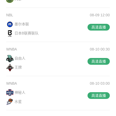
NBL
08-09 12:00
墨尔本联
高清直播
日本B联赛联队
WNBA
08-10 00:30
自由人
高清直播
王牌
WNBA
08-10 03:00
神秘人
高清直播
水星