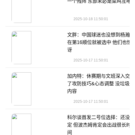
一个残阵 东部未必是菜鸡互啄
2025-10-18 11:50:01
文胖：中国球迷也没想到杨瀚森
在第16顺位就被选中 他们也惊
讶
2025-10-17 11:50:01
加内特：休赛期与文班深入交流
了攻防技巧&心态调整 没垃圾话
内容
2025-10-17 11:50:01
科尔谈首发二号位选择：还没确
定 但波杰姆肯定会出战很长时
间