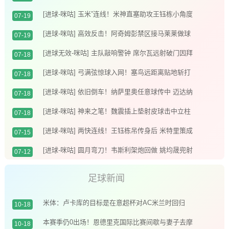
鞋钉染红
[进球-咪咕] 玉米”连线！米神直塞助攻王钰栋小角度
07-19
破门
[进球-咪咕] 高效反击！阿奇姆彭禁区接马莱莱做球
07-19
推射入网
[进球无效-咪咕] 主队敲响警钟 席尔瓦远射破门因拜
07-18
合拉木越位在先进球无效
[进球-咪咕] 弓满弦惊球入网！塞鸟远距离贴地斩打
07-18
破僵局
[进球-咪咕] 依旧倒车！纳萨里奥任意球传中 迈达纳
07-18
头槌破荒
[进球-咪咕] 神来之笔！魏震插上垫射皮球击中立柱
07-18
弹入网窝
[进球-咪咕] 两快连线！王钰栋吊传身后 米特里策成
07-15
功将球顶进
[进球-咪咕] 圆月弯刀！韦斯利架炮回做 姚均晟兜射
07-12
十分角入网
足球新闻
米体：卢卡库的目标是在意超杯对AC米兰时回归
10-18
本赛季仍0出场！恩德里克国际比赛间歇与妻子去摩
10-18