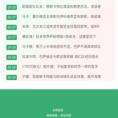
洛哥度假️
前国家队队友：穆斯卡特比澳波执教更灵活，流浪者
10-18
对他而言是机会
马卡：塞尔维亚主帅斯托伊科维奇宣布辞职，保诺维
10-17
奇有望接任帅位
米体：尤文米兰或考虑冬窗签金玟哉回意甲，但900
10-17
万欧年薪是阻碍
确实强！日本世界杯斩德国+西班牙、送弗里克下
10-17
课、让2追3赢巴西
马卡报：莱万上半场就感到不适，巴萨不满其继续比
10-16
赛导致伤势恶化
拉波尔塔：巴萨接近与欧足联和解 我们正经历低谷
10-16
期待战绩反弹
1700万欧元！图片报：于帕要求和阿芳一样的签字
10-16
费，拜仁不愿意给
沪媒：若穆斯卡特能与欧洲球队谈妥待遇，离开海港
10-15
会是大概率
友情链接：
蜘蛛直播
|
网站地图