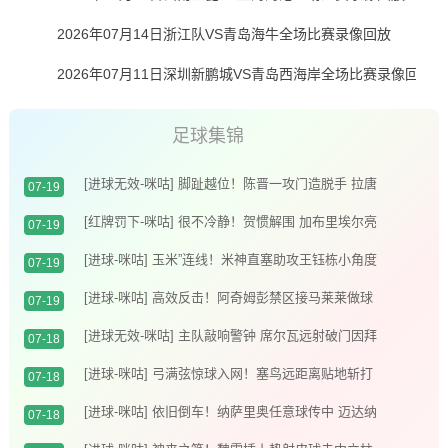
2026年07月14日浙江队VS青岛海牛全场比赛录像回放
2026年07月11日深圳新鹏城VS青岛西海岸全场比赛录像回放
足球集锦
[进球无效-咪咕] 脚趾越位！陈晋一攻门造脱手 拉唐
07-19
补射破门无效
[红牌罚下-咪咕] 很不冷静！贺惯解围 加布里埃尔亮
07-19
鞋钉染红
[进球-咪咕] 玉米”连线！米神直塞助攻王钰栋小角度
07-19
破门
[进球-咪咕] 高效反击！阿奇姆彭禁区接马莱莱做球
07-19
推射入网
[进球无效-咪咕] 主队敲响警钟 席尔瓦远射破门因拜
07-18
合拉木越位在先进球无效
[进球-咪咕] 弓满弦惊球入网！塞鸟远距离贴地斩打
07-18
破僵局
[进球-咪咕] 依旧倒车！纳萨里奥任意球传中 迈达纳
07-18
头槌破荒