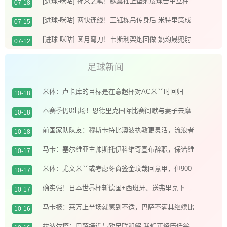
[进球-咪咕] 神来之笔！魏震插上垫射皮球击中立柱
07-18
弹入网窝
[进球-咪咕] 两快连线！王钰栋吊传身后 米特里策成
07-15
功将球顶进
[进球-咪咕] 圆月弯刀！韦斯利架炮回做 姚均晟兜射
07-12
十分角入网
足球新闻
米体：卢卡库的目标是在意超杯对AC米兰时回归
10-18
本赛季仍0出场！恩德里克国际比赛间歇与妻子去摩
10-18
洛哥度假️
前国家队队友：穆斯卡特比澳波执教更灵活，流浪者
10-18
对他而言是机会
马卡：塞尔维亚主帅斯托伊科维奇宣布辞职，保诺维
10-17
奇有望接任帅位
米体：尤文米兰或考虑冬窗签金玟哉回意甲，但900
10-17
万欧年薪是阻碍
确实强！日本世界杯斩德国+西班牙、送弗里克下
10-17
课、让2追3赢巴西
马卡报：莱万上半场就感到不适，巴萨不满其继续比
10-16
赛导致伤势恶化
拉波尔塔：巴萨接近与欧足联和解 我们正经历低谷