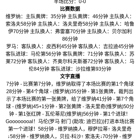
半场比分：0-0
比赛数据
维罗纳：主队黄牌：35分钟 主队黄牌：46分钟 主队换人：
索洛夫58分钟 主队换人：洛夫里奇58分钟 主队换人：哈鲁
伊70分钟 主队换人：弗雷塞70分钟 主队换人：贝尔加利
86分钟
罗马：客队换人：皮西利45分钟 客队换人：吉拉迪45分钟
客队进球：马伦第56分钟 客队黄牌：71分钟 客队换人：苏
莱72分钟 客队换人：齐奥尔科夫斯基72分钟 客队换人：马
伦84分钟 客队进球：沙拉维第93分钟
文字直播
7分钟 - 比赛第7分钟，维罗纳取得了本场比赛的第1个角球
28分钟 - 第4个角球 - (维罗纳)35分钟 - 第1张黄牌，裁判出
示了本场比赛的第一张黄牌，给了维罗纳41分钟 - 第7个角
球 - (维罗纳)45+1分钟 - 第2张黄牌 - 洛夫里奇(维罗纳)50分
钟 - 第1张红牌 - 瓦伦蒂尼(维罗纳)56分钟 - 第1个进球！
Goooooooal！马伦(罗马 射门 (助攻: 迪巴拉))打进本场比赛
第一个进球！58分钟 - 维罗纳换人，穆萨拉蒂↑ 洛夫里奇
↓58分钟 - 维罗纳换人，贝拉-科沙↑ 索洛夫↓70分钟 - 维罗