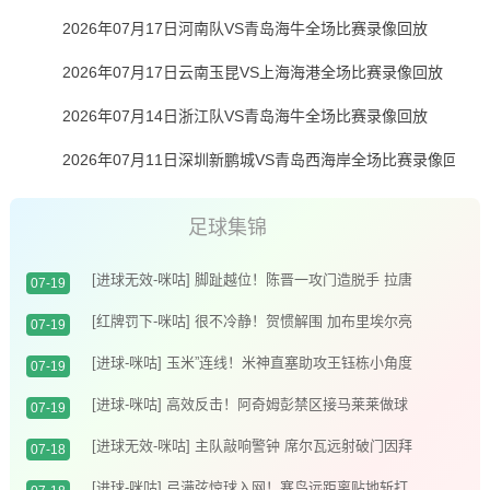
2026年07月17日河南队VS青岛海牛全场比赛录像回放
2026年07月17日云南玉昆VS上海海港全场比赛录像回放
2026年07月14日浙江队VS青岛海牛全场比赛录像回放
2026年07月11日深圳新鹏城VS青岛西海岸全场比赛录像回放
足球集锦
[进球无效-咪咕] 脚趾越位！陈晋一攻门造脱手 拉唐
07-19
补射破门无效
[红牌罚下-咪咕] 很不冷静！贺惯解围 加布里埃尔亮
07-19
鞋钉染红
[进球-咪咕] 玉米”连线！米神直塞助攻王钰栋小角度
07-19
破门
[进球-咪咕] 高效反击！阿奇姆彭禁区接马莱莱做球
07-19
推射入网
[进球无效-咪咕] 主队敲响警钟 席尔瓦远射破门因拜
07-18
合拉木越位在先进球无效
[进球-咪咕] 弓满弦惊球入网！塞鸟远距离贴地斩打