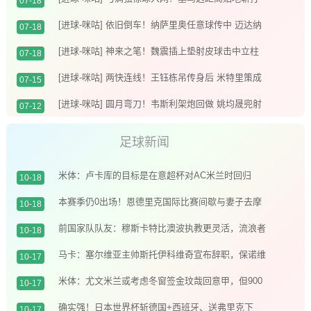
07-18
破僵局
[进球-咪咕] 依旧倒车！纳萨里奥任意球传中 迈达纳
07-18
头槌破荒
[进球-咪咕] 神来之笔！魏震插上垫射皮球击中立柱
07-18
弹入网窝
[进球-咪咕] 两快连线！王钰栋吊传身后 米特里策成
07-15
功将球顶进
[进球-咪咕] 圆月弯刀！韦斯利架炮回做 姚均晟兜射
07-12
十分角入网
足球新闻
米体：卢卡库的目标是在意超杯对AC米兰时回归
10-18
本赛季仍0出场！恩德里克国际比赛间歇与妻子去摩
10-18
洛哥度假️
前国家队队友：穆斯卡特比澳波执教更灵活，流浪者
10-18
对他而言是机会
马卡：塞尔维亚主帅斯托伊科维奇宣布辞职，保诺维
10-17
奇有望接任帅位
米体：尤文米兰或考虑冬窗签金玟哉回意甲，但900
10-17
万欧年薪是阻碍
确实强！日本世界杯斩德国+西班牙、送弗里克下
10-17