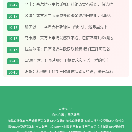
对他而言是机会
马卡：塞尔维亚主帅斯托伊科维奇宣布辞职，保诺维
10-17
奇有望接任帅位
米体：尤文米兰或考虑冬窗签金玟哉回意甲，但900
10-17
万欧年薪是阻碍
确实强！日本世界杯斩德国+西班牙、送弗里克下
10-17
课、让2追3赢巴西
马卡报：莱万上半场就感到不适，巴萨不满其继续比
10-16
赛导致伤势恶化
拉波尔塔：巴萨接近与欧足联和解 我们正经历低谷
10-16
期待战绩反弹
1700万欧元！图片报：于帕要求和阿芳一样的签字
10-16
费，拜仁不愿意给
沪媒：若穆斯卡特能与欧洲球队谈妥待遇，离开海港
10-15
会是大概率
友情链接：
蜘蛛直播
|
网站地图
蜘蛛直播体育免费观看足球直播,NBA直播吧,蜘蛛直播足球,蜘蛛直播在线观看NBA,蜘蛛直
播NBA免费观看篮球,五大联赛中超,欧洲杯直播,世界杯直播赛事高清视频直播,NBA录像回