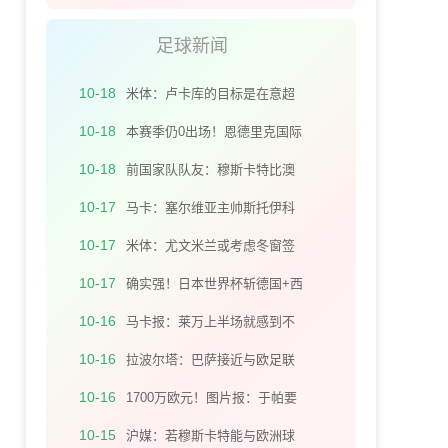
进
架炮回做 姚均晟兜射十分角入
足球新闻
网
10-18
米体：卢卡库的目标是在意超
杯对AC米兰时回归
10-18
本赛季仍0出场！恩德里克国际
比赛间歇与妻子去摩洛哥度假️
10-18
前国家队队友：穆斯卡特比澳
波执教更灵活，流浪者对他而
10-17
马卡：塞尔维亚主帅斯托伊科
言是机会
维奇宣布辞职，保诺维奇有望
10-17
米体：尤文米兰或考虑冬窗签
接任帅位
金玟哉回意甲，但900万欧年薪
10-17
确实强！日本世界杯斩德国+西
是阻碍
班牙、送弗里克下课、让2追3
10-16
马卡报：莱万上半场就感到不
赢巴西
适，巴萨不满其继续比赛导致
10-16
拉波尔塔：巴萨接近与欧足联
伤势恶化
和解 我们正经历低谷期待战绩
10-16
1700万欧元！图片报：于帕要
反弹
求和阿芳一样的签字费，拜仁
10-15
沪媒：若穆斯卡特能与欧洲球