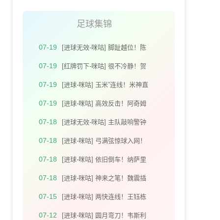
足球集锦
07-19
[进球无效-咪咕] 脚趾越位！陈
晋一攻门造脱手 拉唐补射破门
07-19
[红牌罚下-咪咕] 很不冷静！贺
无效
惯解围 加布里埃尔亮鞋钉染红
07-19
[进球-咪咕] 玉米”连线！米神直
塞助攻王钰栋小角度破门
07-19
[进球-咪咕] 高效反击！阿奇姆
彭禁区接马莱莱做球推射入网
07-18
[进球无效-咪咕] 主队敲响警钟
席尔瓦远射破门因拜合拉木越
07-18
[进球-咪咕] 弓满弦惊球入网！
位在先进球无效
塞鸟远距离贴地斩打破僵局
07-18
[进球-咪咕] 依旧倒车！纳萨里
奥任意球传中 迈达纳头槌破荒
07-18
[进球-咪咕] 神来之笔！魏震插
上垫射皮球击中立柱弹入网窝
07-15
[进球-咪咕] 两快连线！王钰栋
吊传身后 米特里策成功将球顶
07-12
[进球-咪咕] 圆月弯刀！韦斯利