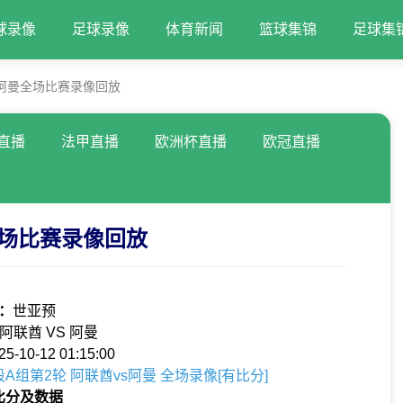
球录像
足球录像
体育新闻
篮球集锦
足球集
VS阿曼全场比赛录像回放
直播
法甲直播
欧洲杯直播
欧冠直播
曼全场比赛录像回放
：
世亚预
阿联酋 VS 阿曼
25-10-12 01:15:00
段A组第2轮 阿联酋vs阿曼 全场录像[有比分]
比分及数据