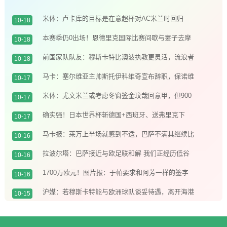
米体：卢卡库的目标是在意超杯对AC米兰时回归
10-18
本赛季仍0出场！恩德里克国际比赛间歇与妻子去摩
10-18
洛哥度假️
前国家队队友：穆斯卡特比澳波执教更灵活，流浪者
10-18
对他而言是机会
马卡：塞尔维亚主帅斯托伊科维奇宣布辞职，保诺维
10-17
奇有望接任帅位
米体：尤文米兰或考虑冬窗签金玟哉回意甲，但900
10-17
万欧年薪是阻碍
确实强！日本世界杯斩德国+西班牙、送弗里克下
10-17
课、让2追3赢巴西
马卡报：莱万上半场就感到不适，巴萨不满其继续比
10-16
赛导致伤势恶化
拉波尔塔：巴萨接近与欧足联和解 我们正经历低谷
10-16
期待战绩反弹
1700万欧元！图片报：于帕要求和阿芳一样的签字
10-16
费，拜仁不愿意给
沪媒：若穆斯卡特能与欧洲球队谈妥待遇，离开海港
10-15
会是大概率