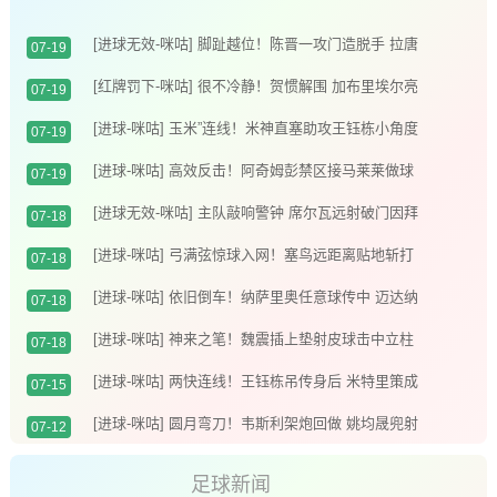
[进球无效-咪咕] 脚趾越位！陈晋一攻门造脱手 拉唐
07-19
补射破门无效
[红牌罚下-咪咕] 很不冷静！贺惯解围 加布里埃尔亮
07-19
鞋钉染红
[进球-咪咕] 玉米”连线！米神直塞助攻王钰栋小角度
07-19
破门
[进球-咪咕] 高效反击！阿奇姆彭禁区接马莱莱做球
07-19
推射入网
[进球无效-咪咕] 主队敲响警钟 席尔瓦远射破门因拜
07-18
合拉木越位在先进球无效
[进球-咪咕] 弓满弦惊球入网！塞鸟远距离贴地斩打
07-18
破僵局
[进球-咪咕] 依旧倒车！纳萨里奥任意球传中 迈达纳
07-18
头槌破荒
[进球-咪咕] 神来之笔！魏震插上垫射皮球击中立柱
07-18
弹入网窝
[进球-咪咕] 两快连线！王钰栋吊传身后 米特里策成
07-15
功将球顶进
[进球-咪咕] 圆月弯刀！韦斯利架炮回做 姚均晟兜射
07-12
十分角入网
足球新闻