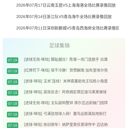
2026年07月17日云南玉昆VS上海海港全场比赛录像回放
2026年07月14日浙江队VS青岛海牛全场比赛录像回放
2026年07月11日深圳新鹏城VS青岛西海岸全场比赛录像回放
足球集锦
[进球无效-咪咕] 脚趾越位！陈晋一攻门造脱手 拉唐
07-19
补射破门无效
[红牌罚下-咪咕] 很不冷静！贺惯解围 加布里埃尔亮
07-19
鞋钉染红
[进球-咪咕] 玉米”连线！米神直塞助攻王钰栋小角度
07-19
破门
[进球-咪咕] 高效反击！阿奇姆彭禁区接马莱莱做球
07-19
推射入网
[进球无效-咪咕] 主队敲响警钟 席尔瓦远射破门因拜
07-18
合拉木越位在先进球无效
[进球-咪咕] 弓满弦惊球入网！塞鸟远距离贴地斩打
07-18
破僵局
[进球-咪咕] 依旧倒车！纳萨里奥任意球传中 迈达纳
07-18