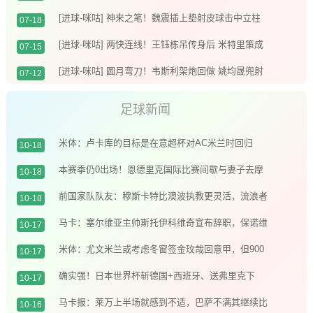
头槌破荒
[进球-咪咕] 神来之笔！魏震插上垫射皮球击中立柱
07-18
弹入网窝
[进球-咪咕] 两快连线！王钰栋吊传身后 米特里策成
07-15
功将球顶进
[进球-咪咕] 圆月弯刀！韦斯利架炮回做 姚均晟兜射
07-12
十分角入网
足球新闻
米体：卢卡库的目标是在意超杯对AC米兰时回归
10-18
本赛季仍0出场！恩德里克国际比赛间歇与妻子去摩
10-18
洛哥度假️
前国家队队友：穆斯卡特比澳波执教更灵活，流浪者
10-18
对他而言是机会
马卡：塞尔维亚主帅斯托伊科维奇宣布辞职，保诺维
10-17
奇有望接任帅位
米体：尤文米兰或考虑冬窗签金玟哉回意甲，但900
10-17
万欧年薪是阻碍
确实强！日本世界杯斩德国+西班牙、送弗里克下
10-17
课、让2追3赢巴西
马卡报：莱万上半场就感到不适，巴萨不满其继续比
10-16