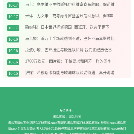
对他而言是机会
马卡：塞尔维亚主帅斯托伊科维奇宣布辞职，保诺维
10-17
奇有望接任帅位
米体：尤文米兰或考虑冬窗签金玟哉回意甲，但900
10-17
万欧年薪是阻碍
确实强！日本世界杯斩德国+西班牙、送弗里克下
10-17
课、让2追3赢巴西
马卡报：莱万上半场就感到不适，巴萨不满其继续比
10-16
赛导致伤势恶化
拉波尔塔：巴萨接近与欧足联和解 我们正经历低谷
10-16
期待战绩反弹
1700万欧元！图片报：于帕要求和阿芳一样的签字
10-16
费，拜仁不愿意给
沪媒：若穆斯卡特能与欧洲球队谈妥待遇，离开海港
10-15
会是大概率
友情链接：
蜘蛛直播
|
网站地图
蜘蛛直播体育免费观看足球直播,NBA直播吧,蜘蛛直播足球,蜘蛛直播在线观看NBA,蜘蛛直
播NBA免费观看篮球,五大联赛中超,欧洲杯直播,世界杯直播赛事高清视频直播,NBA录像回