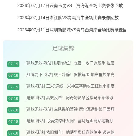
2026年07月17日云南玉昆VS上海海港全场比赛录像回放
2026年07月14日浙江队VS青岛海牛全场比赛录像回放
2026年07月11日深圳新鹏城VS青岛西海岸全场比赛录像回放
足球集锦
[进球无效-咪咕] 脚趾越位！陈晋一攻门造脱手 拉唐
07-19
补射破门无效
[红牌罚下-咪咕] 很不冷静！贺惯解围 加布里埃尔亮
07-19
鞋钉染红
[进球-咪咕] 玉米”连线！米神直塞助攻王钰栋小角度
07-19
破门
[进球-咪咕] 高效反击！阿奇姆彭禁区接马莱莱做球
07-19
推射入网
[进球无效-咪咕] 主队敲响警钟 席尔瓦远射破门因拜
07-18
合拉木越位在先进球无效
[进球-咪咕] 弓满弦惊球入网！塞鸟远距离贴地斩打
07-18
破僵局
[进球-咪咕] 依旧倒车！纳萨里奥任意球传中 迈达纳
07-18