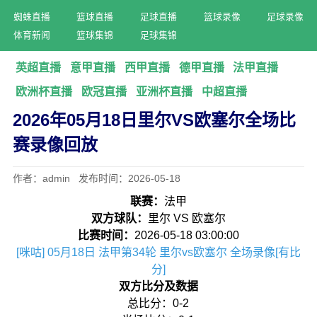
蜘蛛直播
篮球直播
足球直播
篮球录像
足球录像
体育新闻
篮球集锦
足球集锦
英超直播
意甲直播
西甲直播
德甲直播
法甲直播
欧洲杯直播
欧冠直播
亚洲杯直播
中超直播
2026年05月18日里尔VS欧塞尔全场比
赛录像回放
作者：admin 发布时间：2026-05-18
联赛：
法甲
双方球队：
里尔 VS 欧塞尔
比赛时间：
2026-05-18 03:00:00
[咪咕] 05月18日 法甲第34轮 里尔vs欧塞尔 全场录像[有比
分]
双方比分及数据
总比分：0-2