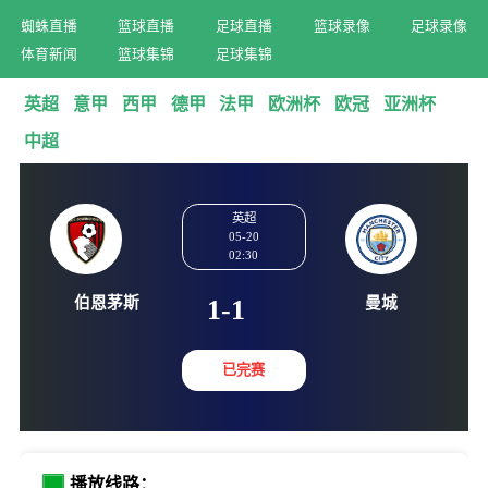
蜘蛛直播
篮球直播
足球直播
篮球录像
足球录像
体育新闻
篮球集锦
足球集锦
英超
意甲
西甲
德甲
法甲
欧洲杯
欧冠
亚洲杯
中超
英超
05-20
02:30
伯恩茅斯
曼城
1-1
已完赛
播放线路：