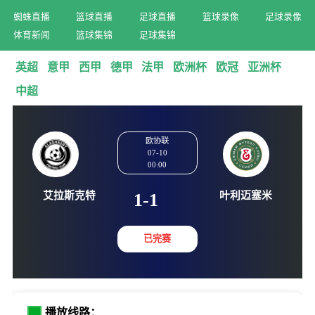
蜘蛛直播
篮球直播
足球直播
篮球录像
足球录像
体育新闻
篮球集锦
足球集锦
英超
意甲
西甲
德甲
法甲
欧洲杯
欧冠
亚洲杯
中超
欧协联
07-10
00:00
艾拉斯克特
叶利迈
1-1
已完赛
播放线路：