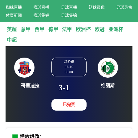
蜘蛛直播
篮球直播
足球直播
篮球录像
足球录像
体育新闻
篮球集锦
足球集锦
英超
意甲
西甲
德甲
法甲
欧洲杯
欧冠
亚洲杯
中超
欧协联
07-10
00:00
哥里迪拉
维图
3-1
已完赛
播放线路：