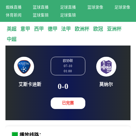
蜘蛛直播
篮球直播
足球直播
篮球录像
足球录像
体育新闻
篮球集锦
足球集锦
英超
意甲
西甲
德甲
法甲
欧洲杯
欧冠
亚洲杯
中超
欧协联
07-10
01:00
艾斯卡迪斯
莫纳
0-0
已完赛
播放线路：