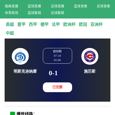
蜘蛛直播
篮球直播
足球直播
篮球录像
足球录像
体育新闻
篮球集锦
足球集锦
英超
意甲
西甲
德甲
法甲
欧洲杯
欧冠
亚洲杯
中超
欧协联
07-10
01:00
明斯克迪纳摩
施历
0-1
已完赛
播放线路：