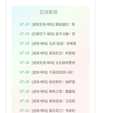
足球集锦
07-19
[进球无效-咪咕] 脚趾越位！陈
晋一攻门造脱手 拉唐补射破门
07-19
[红牌罚下-咪咕] 很不冷静！贺
无效
惯解围 加布里埃尔亮鞋钉染红
07-19
[进球-咪咕] 玉米”连线！米神直
塞助攻王钰栋小角度破门
07-19
[进球-咪咕] 高效反击！阿奇姆
彭禁区接马莱莱做球推射入网
07-18
[进球无效-咪咕] 主队敲响警钟
席尔瓦远射破门因拜合拉木越
07-18
[进球-咪咕] 弓满弦惊球入网！
位在先进球无效
塞鸟远距离贴地斩打破僵局
07-18
[进球-咪咕] 依旧倒车！纳萨里
奥任意球传中 迈达纳头槌破荒
07-18
[进球-咪咕] 神来之笔！魏震插
上垫射皮球击中立柱弹入网窝
07-15
[进球-咪咕] 两快连线！王钰栋
吊传身后 米特里策成功将球顶
07-12
[进球-咪咕] 圆月弯刀！韦斯利