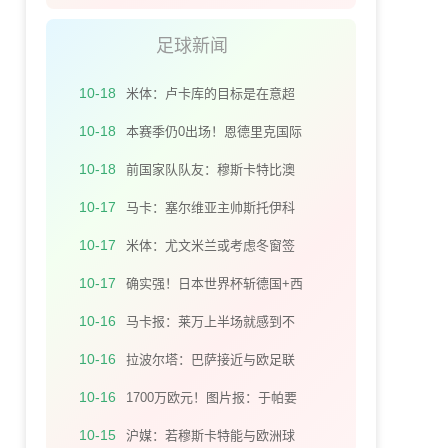
进
架炮回做 姚均晟兜射十分角入
足球新闻
网
10-18
米体：卢卡库的目标是在意超
杯对AC米兰时回归
10-18
本赛季仍0出场！恩德里克国际
比赛间歇与妻子去摩洛哥度假️
10-18
前国家队队友：穆斯卡特比澳
波执教更灵活，流浪者对他而
10-17
马卡：塞尔维亚主帅斯托伊科
言是机会
维奇宣布辞职，保诺维奇有望
10-17
米体：尤文米兰或考虑冬窗签
接任帅位
金玟哉回意甲，但900万欧年薪
10-17
确实强！日本世界杯斩德国+西
是阻碍
班牙、送弗里克下课、让2追3
10-16
马卡报：莱万上半场就感到不
赢巴西
适，巴萨不满其继续比赛导致
10-16
拉波尔塔：巴萨接近与欧足联
伤势恶化
和解 我们正经历低谷期待战绩
10-16
1700万欧元！图片报：于帕要
反弹
求和阿芳一样的签字费，拜仁
10-15
沪媒：若穆斯卡特能与欧洲球