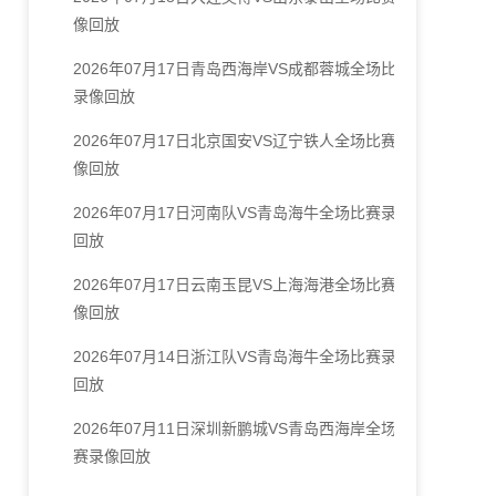
像回放
2026年07月17日青岛西海岸VS成都蓉城全场比赛
录像回放
2026年07月17日北京国安VS辽宁铁人全场比赛录
像回放
2026年07月17日河南队VS青岛海牛全场比赛录像
回放
2026年07月17日云南玉昆VS上海海港全场比赛录
像回放
2026年07月14日浙江队VS青岛海牛全场比赛录像
回放
2026年07月11日深圳新鹏城VS青岛西海岸全场比
赛录像回放