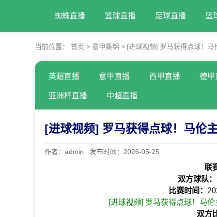
蜘蛛直播
篮球直播
足球直播
篮
当前位置：
首页
>
意甲集锦
>
[进球视频] 罗马获得点球！
英超直播
意甲直播
西甲直播
德甲
亚洲杯直播
中超直播
[进球视频] 罗马获得点球！马
作者：admin 发布时间：2026-05-25
联
双方球队：
比赛时间：
20
[进球视频] 罗马获得点球！马
双方