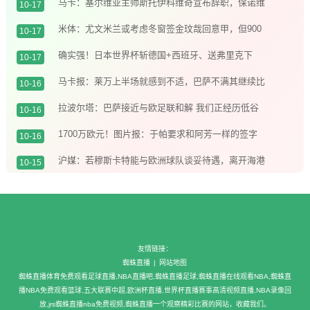
马卡：塞尔维亚主帅斯托伊科维奇宣布辞职，保诺维
10-17
奇有望接任帅位
米体：尤文米兰或考虑冬窗签金玟哉回意甲，但900
10-17
万欧年薪是阻碍
确实强！日本世界杯斩德国+西班牙、送弗里克下
10-17
课、让2追3赢巴西
马卡报：莱万上半场就感到不适，巴萨不满其继续比
10-16
赛导致伤势恶化
拉波尔塔：巴萨接近与欧足联和解 我们正经历低谷
10-16
期待战绩反弹
1700万欧元！图片报：于帕要求和阿芳一样的签字
10-16
费，拜仁不愿意给
沪媒：若穆斯卡特能与欧洲球队谈妥待遇，离开海港
10-15
会是大概率
友情链接：
蜘蛛直播
|
网站地图
蜘蛛直播体育免费观看足球直播,NBA直播吧,蜘蛛直播足球,蜘蛛直播在线观看NBA,蜘蛛直
播NBA免费观看篮球,五大联赛中超,欧洲杯直播,世界杯直播赛事高清视频直播,NBA录像回
放,jrs蜘蛛直播nba免费视频,蜘蛛直播一个观察精彩比赛的网站，收藏我们。