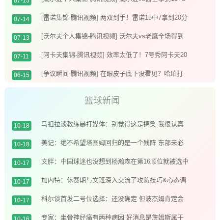
07-15
[雷诺集锦-腾讯视频] 两双到手！雷诺15中7拿到20分
07-14
12板 三分5中2
[沃尔夫个人集锦-腾讯视频] 沃尔夫vs老鹰全场得到
07-13
20+5
[阿卡夫集锦-腾讯视频] 效率太低了！7号秀阿卡夫20
07-11
中6拿到19分3板7助2断1帽 4失误
[争议瞬间-腾讯视频] 在眼皮子底下没看见？哈珀打
06-15
脸布里奇斯没吹福斯特给了个争球？
篮球新闻
马祖拉谈教练暴打媒体：别觉得这是搞笑 我很认真
10-18
以后还会继续搞
美记：绝不希望塔图姆回归的是一个残阵 东部未必
10-18
是菜鸡互啄
文胖：中国球迷也没想到杨瀚森在第16顺位就被选中
10-17
他们也惊讶
加内特：休赛期与文班深入交流了攻防技巧&心态调
10-17
整 没垃圾话内容
科尔谈首发二号位选择：还没确定 但波杰姆肯定会
10-17
出战很长时间
专家：坐骨神经痛有两种病因 好消息是詹姆斯属于
10-16