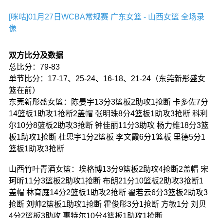
[咪咕]01月27日WCBA常规赛 广东女篮 - 山西女篮 全场录
像
双方比分及数据
总比分：79-83
单节比分：17-17、25-24、16-18、21-24（东莞新彤盛女
篮在前）
东莞新彤盛女篮：陈晏宇13分3篮板2助攻1抢断 卡多佐7分
14篮板1助攻1抢断2盖帽 张明珠8分4篮板1助攻3抢断 科利
尔10分8篮板2助攻3抢断 钟佳丽11分3助攻 杨力维18分3篮
板1助攻1抢断 杜思宇1分2篮板 李文霞6分1篮板 里德5分1
篮板1助攻3抢断
山西竹叶青酒女篮：埃格博13分9篮板2助攻4抢断2盖帽 宋
珂昕11分3篮板2助攻1抢断 布朗21分10篮板2助攻3抢断1
盖帽 林育庭14分2篮板1助攻2抢断 翟若云6分3篮板2助攻3
抢断 刘帅2篮板1助攻1抢断 霍俊彤3分1抢断 方敏1分 刘贝
4分2篮板3助攻 惠特尔10分4篮板1助攻1抢断