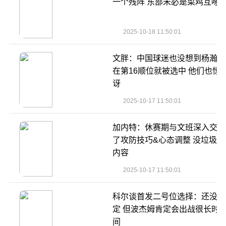
一个残阵 东部未必是菜鸡互啄
2025-10-18 11:50:01
文胖：中国球迷也没想到杨瀚森
在第16顺位就被选中 他们也惊
讶
2025-10-17 11:50:01
加内特：休赛期与文班深入交流
了攻防技巧&心态调整 没垃圾话
内容
2025-10-17 11:50:01
科尔谈首发二号位选择：还没确
定 但波杰姆肯定会出战很长时
间