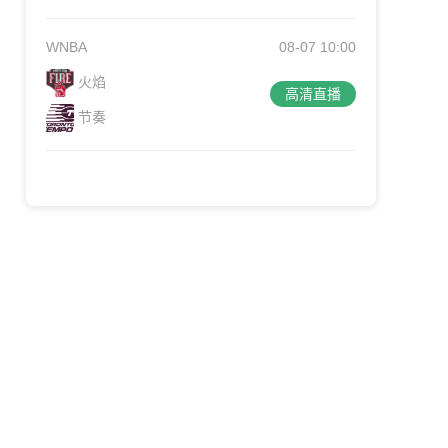
WNBA
08-07 10:00
火焰
高清直播
节奏