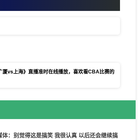
BA《广厦vs上海》直播准时在线播放，喜欢看CBA比赛的
体：别觉得这是搞笑 我很认真 以后还会继续搞