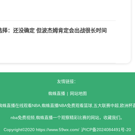
选择：还没确定 但波杰姆肯定会出战很长时间
友情链接：
蜘蛛直播
|
网站地图
蛛直播在线观看NBA,蜘蛛直播NBA免费观看篮球,五大联赛中超,欧洲杯直
nba免费视频,蜘蛛直播一个观察精彩比赛的网站，收藏我们。
Copyright©2020 https://www.59wx.com/
沪ICP备2024084491号-20