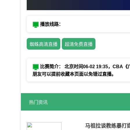
播放线路：
蜘蛛高清直播
超清免费直播
比赛简介： 北京时间06-02 19:35，C
朋友可以提前收藏本页面以免错过直播。
热门资讯
马祖拉谈教练暴打媒