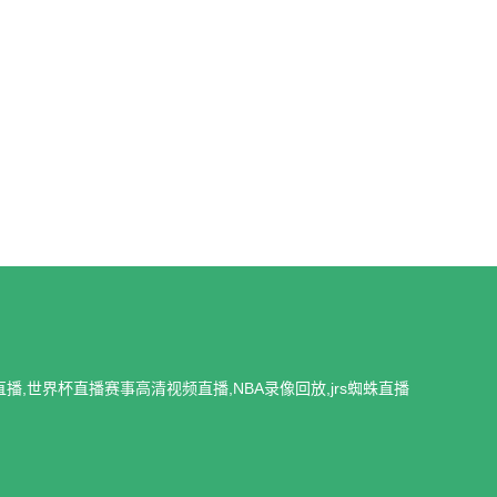
播,世界杯直播赛事高清视频直播,NBA录像回放,jrs蜘蛛直播